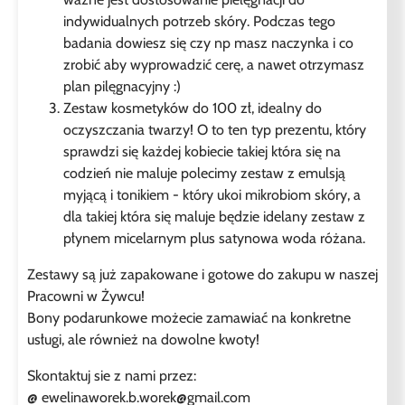
indywidualnych potrzeb skóry. Podczas tego
badania dowiesz się czy np masz naczynka i co
zrobić aby wyprowadzić cerę, a nawet otrzymasz
plan pilęgnacyjny :)
Zestaw kosmetyków do 100 zł, idealny do
oczyszczania twarzy! O to ten typ prezentu, który
sprawdzi się każdej kobiecie takiej która się na
codzień nie maluje polecimy zestaw z emulsją
myjącą i tonikiem - który ukoi mikrobiom skóry, a
dla takiej która się maluje będzie idelany zestaw z
płynem micelarnym plus satynowa woda różana.
Zestawy są już zapakowane i gotowe do zakupu w naszej
Pracowni w Żywcu!
Bony podarunkowe możecie zamawiać na konkretne
usługi, ale również na dowolne kwoty!
Skontaktuj sie z nami przez:
@ ewelinaworek.b.worek@gmail.com