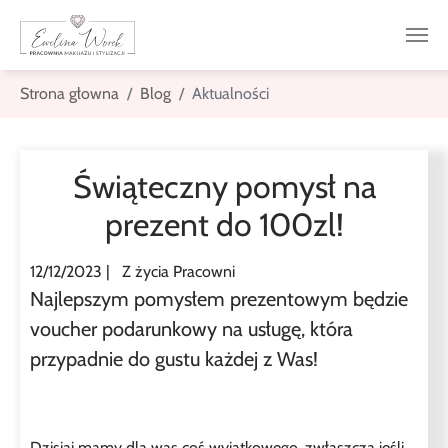
Skip to main content
You are here:
Strona głowna
Blog
Aktualności
Świąteczny pomysł na
prezent do 100zl!
12/12/2023
|
Z życia Pracowni
Najlepszym pomysłem prezentowym będzie
voucher podarunkowy na usługę, która
przypadnie do gustu każdej z Was!
Dzisiaj mamy dla was coś wyjątkowego, zwłaszcza jeśli