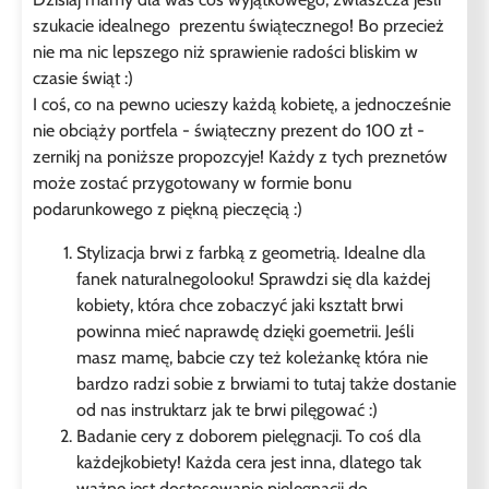
szukacie idealnego prezentu świątecznego! Bo przecież
nie ma nic lepszego niż sprawienie radości bliskim w
czasie świąt :)
I coś, co na pewno ucieszy każdą kobietę, a jednocześnie
nie obciąży portfela - świąteczny prezent do 100 zł -
zernikj na poniższe propozcyje! Każdy z tych preznetów
może zostać przygotowany w formie bonu
podarunkowego z piękną pieczęcią :)
Stylizacja brwi z farbką z geometrią. Idealne dla
fanek naturalnegolooku! Sprawdzi się dla każdej
kobiety, która chce zobaczyć jaki kształt brwi
powinna mieć naprawdę dzięki goemetrii. Jeśli
masz mamę, babcie czy też koleżankę która nie
bardzo radzi sobie z brwiami to tutaj także dostanie
od nas instruktarz jak te brwi pilęgować :)
Badanie cery z doborem pielęgnacji. To coś dla
każdejkobiety! Każda cera jest inna, dlatego tak
ważne jest dostosowanie pielęgnacji do